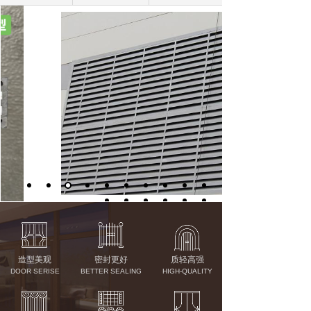
造型美观
密封更好
质轻高强
DOOR SERISE
BETTER SEALING
HIGH-QUALITY