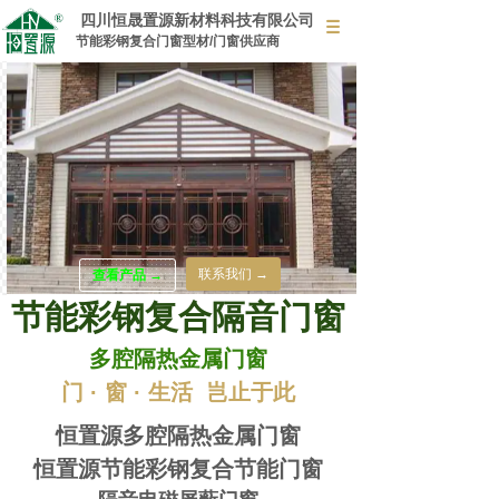
四川恒晟置源新材料科技有限公司
节能彩钢复合门窗型材/门窗供应商
联系我们 →
查看产品 →
节能彩钢复合隔音门窗
多腔隔热金属门窗
门 · 窗 · 生活 岂止于此
公司主要研发和销售新材料多腔隔热金属门窗型材、节能彩
恒置源多腔隔热金属门窗
钢复合门窗
、组合式彩钢复合门窗等建筑配套
产品。
恒置源节能彩钢复合节能门窗