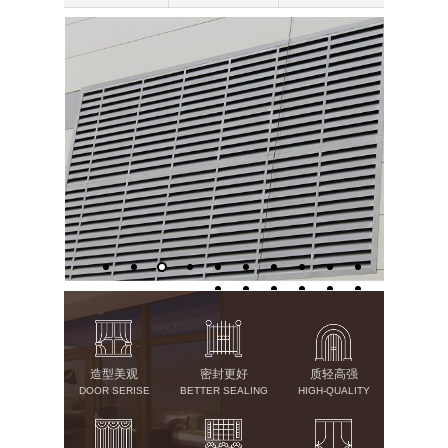
造型美观
密封更好
质轻高强
DOOR SERISE
BETTER SEALING
HIGH-QUALITY