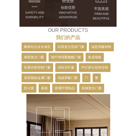
****
创新优势
牢固美观
SAFETY AND
INNOVATIVE
FIRM AND
DURABILITY
ADVANTAGE
BEAUTIFUL
OUR PRODUCTS
我们的产品
断桥铝合金长城瓦
铝塑复合型材门窗
辐射屏蔽材料
铜塑复合门窗
玻纤增强聚氨酯门窗
集成墙板
铝塑共挤型材门窗
消音百叶窗
PVC挤出型材定制
多腔隔热金属门窗
电磁屏蔽门窗
门
窗
防火窗
幕墙
玻璃纤维制品
彩钢复合门窗