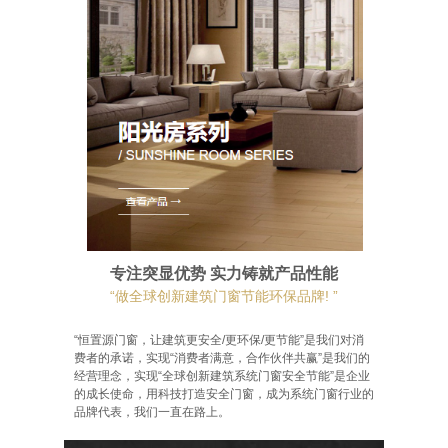
专注突显优势 实力铸就产品性能
“做全球创新建筑门窗节能环保品牌! ”
“恒置源门窗，让建筑更安全/更环保/更节能”是我们对消
费者的承诺，实现“消费者满意，合作伙伴共赢”是我们的
经营理念，
实现“全球创新建筑系统门窗安全节能”
是企业
的成长使命，用科技打造安全门窗，
成为系统门窗行业的
品牌代表，我们一直在路上。