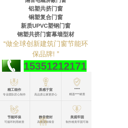
隔音电磁屏蔽门窗
铝塑共挤门窗
铜塑复合门窗
新质UPVC塑钢门窗
钢塑共挤门窗幕墙型材
“做全球创新建筑门窗节能环
保品牌! ”
15351212171
****
精工细作
质感于室
精选****材质
专业团队匠心制作
高品质让家更舒心
节能环保
静音密封
美观牢固
可循环利用材质
高密度防噪音
制作精美牢固可靠