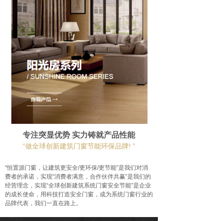
专注突显优势 实力铸就产品性能
“做全球创新建筑门窗节能环保品牌! ”
“恒置源门窗，让建筑更安全/更环保/更节能”是我们对消
费者的承诺，实现“消费者满意，合作伙伴共赢”是我们的
经营理念，
实现“全球创新建筑系统门窗安全节能”
是企业
的成长使命，用科技打造安全门窗，
成为系统门窗行业的
品牌代表，我们一直在路上。