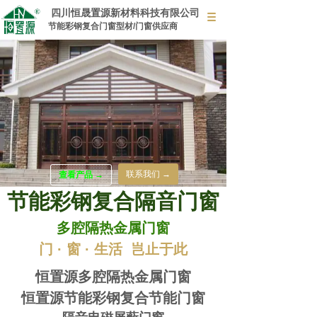
四川恒晟置源新材料科技有限公司
节能彩钢复合门窗型材/门窗供应商
联系我们 →
查看产品 →
节能彩钢复合隔音门窗
多腔隔热金属门窗
门 · 窗 · 生活 岂止于此
公司主要研发和销售新材料多腔隔热金属门窗型材、节能彩
恒置源多腔隔热金属门窗
钢复合门窗
、组合式彩钢复合门窗等建筑配套
产品。
恒置源节能彩钢复合节能门窗