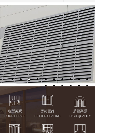
造型美观
密封更好
质轻高强
DOOR SERISE
BETTER SEALING
HIGH-QUALITY