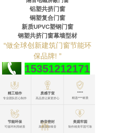
隔音电磁屏蔽门窗
铝塑共挤门窗
铜塑复合门窗
新质UPVC塑钢门窗
钢塑共挤门窗幕墙型材
“做全球创新建筑门窗节能环
保品牌! ”
15351212171
****
精工细作
质感于室
精选****材质
专业团队匠心制作
高品质让家更舒心
节能环保
静音密封
美观牢固
可循环利用材质
高密度防噪音
制作精美牢固可靠