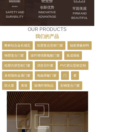
****
创新优势
牢固美观
SAFETY AND
INNOVATIVE
FIRM AND
DURABILITY
ADVANTAGE
BEAUTIFUL
OUR PRODUCTS
我们的产品
断桥铝合金长城瓦
铝塑复合型材门窗
辐射屏蔽材料
铜塑复合门窗
玻纤增强聚氨酯门窗
集成墙板
铝塑共挤型材门窗
消音百叶窗
PVC挤出型材定制
多腔隔热金属门窗
电磁屏蔽门窗
门
窗
防火窗
幕墙
玻璃纤维制品
彩钢复合门窗