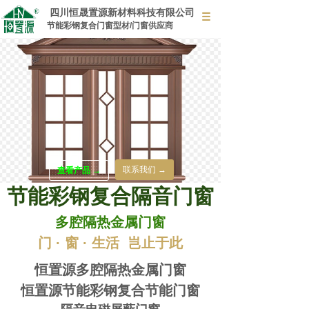
四川恒晟置源新材料科技有限公司
节能彩钢复合门窗型材/门窗供应商
联系我们 →
查看产品 →
节能彩钢复合隔音门窗
多腔隔热金属门窗
门 · 窗 · 生活 岂止于此
公司主要研发和销售新材料多腔隔热金属门窗型材、节能彩
恒置源多腔隔热金属门窗
钢复合门窗
、组合式彩钢复合门窗等建筑配套
产品。
恒置源节能彩钢复合节能门窗